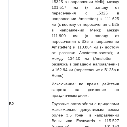
L5325 в направлении Melk); между
101.517 км (к западу от
пересечения с L5325 в
направлении Amstetten) и 111.625
км (к востоку от пересечения с B25
в направлении Melk); между
111.900 км (к западу от
пересечения с B25 в направлении
Amstetten) и 119.864 км (к востоку
от развязки Amstetten-восток); и
между 134.10 км (Amstetten –
развязка в западном направлении)
и 162.94 км (пересечение с B123a в
Rems).
Исключение: во время действия
запрета на движение по
праздничным дням.
В2
Грузовые автомобили с прицепами
максимально допустимым весом
более 3.5 тонн в направлении
Вены или Eastwards c 115.527
(граница) до 101.153