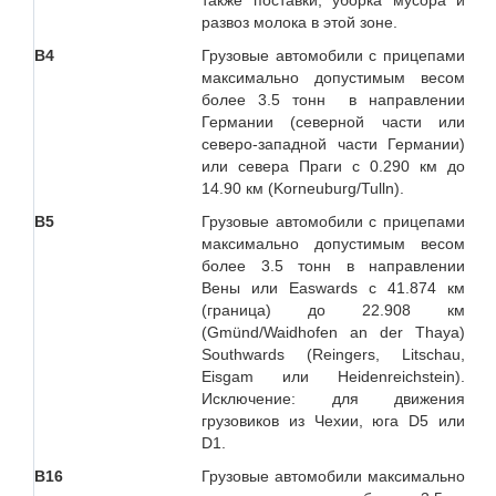
также поставки, уборка мусора и
развоз молока в этой зоне.
В4
Грузовые автомобили с прицепами
максимально допустимым весом
более 3.5 тонн в направлении
Германии (северной части или
северо-западной части Германии)
или севера Праги с 0.290 км до
14.90 км (Korneuburg/Tulln).
В5
Грузовые автомобили с прицепами
максимально допустимым весом
более 3.5 тонн в направлении
Вены или Easwards c 41.874 км
(граница) до 22.908 км
(Gmünd/Waidhofen an der Thaya)
Southwards (Reingers, Litschau,
Eisgam или Heidenreichstein).
Исключение: для движения
грузовиков из Чехии, юга D5 или
D1.
B16
Грузовые автомобили максимально