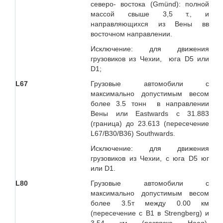
северо- востока (Gmünd): полной
массой свыше 3,5 т., и
направляющихся из Вены вв
восточном направлении.
Исключение: для движения
грузовиков из Чехии, юга D5 или
D1;
L
67
Грузовые автомобили с
максимально допустимым весом
более 3.5 тонн в направлении
Вены или Eastwards c 31.883
(граница) до 23.613 (пересечение
L67/B30/B36) Southwards.
Исключение: для движения
грузовиков из Чехии, с юга D5 юг
или D1.
L80
Грузовые автомобили с
максимально допустимым весом
более 3.5т между 0.00 км
(пересечение с B1 в Strengberg) и