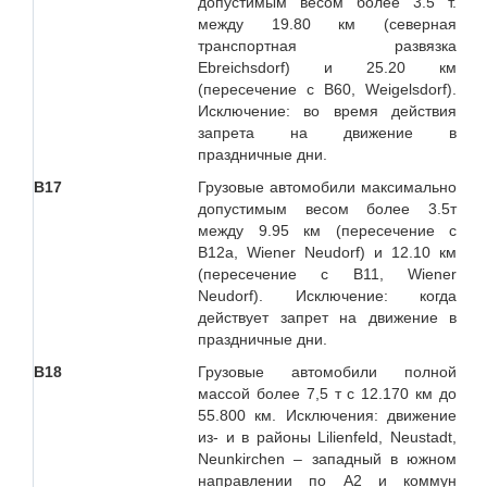
допустимым весом более 3.5 т.
между 19.80 км (северная
транспортная развязка
Ebreichsdorf) и 25.20 км
(пересечение с B60, Weigelsdorf).
Исключение: во время действия
запрета на движение в
праздничные дни.
B17
Грузовые автомобили максимально
допустимым весом более 3.5т
между 9.95 км (пересечение с
B12a, Wiener Neudorf) и 12.10 км
(пересечение с B11, Wiener
Neudorf). Исключение: когда
действует запрет на движение в
праздничные дни.
B18
Грузовые автомобили полной
массой более 7,5 т с 12.170 км до
55.800 км. Исключения: движение
из- и в районы Lilienfeld, Neustadt,
Neunkirchen – западный в южном
направлении по А2 и коммун