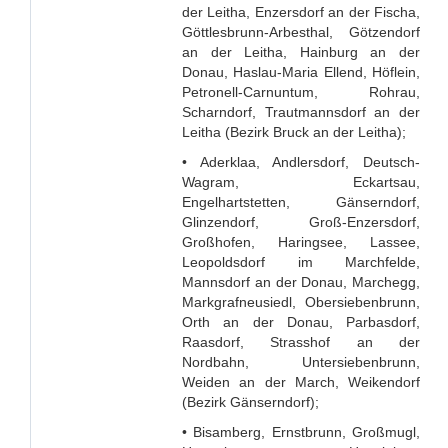
der Leitha, Enzersdorf an der Fischa,
Göttlesbrunn-Arbesthal, Götzendorf
an der Leitha, Hainburg an der
Donau, Haslau-Maria Ellend, Höflein,
Petronell-Carnuntum, Rohrau,
Scharndorf, Trautmannsdorf an der
Leitha (Bezirk Bruck an der Leitha);
• Aderklaa, Andlersdorf, Deutsch-
Wagram, Eckartsau,
Engelhartstetten, Gänserndorf,
Glinzendorf, Groß-Enzersdorf,
Großhofen, Haringsee, Lassee,
Leopoldsdorf im Marchfelde,
Mannsdorf an der Donau, Marchegg,
Markgrafneusiedl, Obersiebenbrunn,
Orth an der Donau, Parbasdorf,
Raasdorf, Strasshof an der
Nordbahn, Untersiebenbrunn,
Weiden an der March, Weikendorf
(Bezirk Gänserndorf);
• Bisamberg, Ernstbrunn, Großmugl,