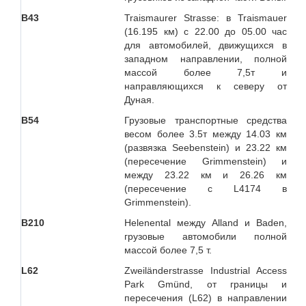
В43
Traismaurer Strasse: в Traismauer
(16.195 км) с 22.00 до 05.00 час
для автомобилей, движущихся в
западном направлении, полной
массой более 7,5т и
направляющихся к северу от
Дуная.
B54
Грузовые транспортные средства
весом более 3.5т между 14.03 км
(развязка Seebenstein) и 23.22 км
(пересечение Grimmenstein) и
между 23.22 км и 26.26 км
(пересечение с L4174 в
Grimmenstein).
B210
Helenental между Alland и Baden,
грузовые автомобили полной
массой более 7,5 т.
L
62
Zweiländerstrasse Industrial Access
Park Gmünd, от границы и
пересечения (L62) в направлении