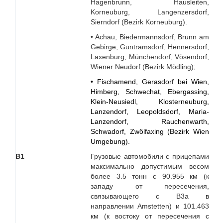
Hagenbrunn, Hausleiten,
Korneuburg, Langenzersdorf,
Sierndorf (Bezirk Korneuburg).
• Achau, Biedermannsdorf, Brunn am
Gebirge, Guntramsdorf, Hennersdorf,
Laxenburg, Münchendorf, Vösendorf,
Wiener Neudorf (Bezirk Mödling);
• Fischamend, Gerasdorf bei Wien,
Himberg, Schwechat, Ebergassing,
Klein-Neusiedl, Klosterneuburg,
Lanzendorf, Leopoldsdorf, Maria-
Lanzendorf, Rauchenwarth,
Schwadorf, Zwölfaxing (Bezirk Wien
Umgebung).
В1
Грузовые автомобили с прицепами
максимально допустимым весом
более 3.5 тонн с 90.955 км (к
западу от пересечения,
связывающего с B3a в
направлении Amstetten) и 101.463
км (к востоку от пересечения с