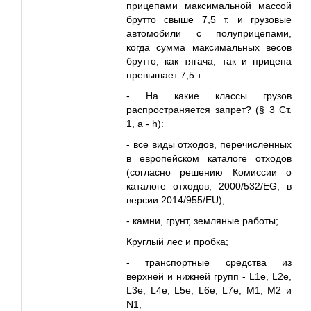
прицепами максимальной массой
брутто свыше 7,5 т. и грузовые
автомобили с полуприцепами,
когда сумма максимальных весов
брутто, как тягача, так и прицепа
превышает 7,5 т.
- На какие классы грузов
распространяется запрет? (§ 3 Ст.
1, a - h):
- все виды отходов, перечисленных
в европейском каталоге отходов
(согласно решению Комиссии о
каталоге отходов, 2000/532/EG, в
версии 2014/955/Е
U
);
- камни, грунт, земляные работы;
Круглый лес и пробка;
- транспортные средства из
верхней и нижней групп - L1e, L2e,
L3e, L4e, L5e, L6e, L7e, M1, M2 и
N1;