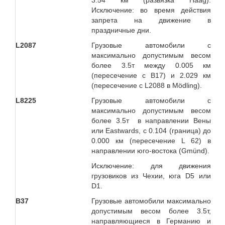
3.54 км (развязка Haag).
Исключение: во время действия
запрета на движение в
праздничные дни.
L2087
Грузовые автомобили с
максимально допустимым весом
более 3.5т между 0.005 км
(пересечение с B17) и 2.029 км
(пересечение с L2088 в Mödling).
L8225
Грузовые автомобили с
максимально допустимым весом
более 3.5т в направлении Вены
или Eastwards, c 0.104 (граница) до
0.000 км (пересечение L 62) в
направлении юго-востока (Gmünd).
Исключение: для движения
грузовиков из Чехии, юга D5 или
D1.
B37
Грузовые автомобили максимально
допустимым весом более 3.5т,
направляющиеся в Германию и