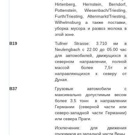
Hirtenberg, Hernstein, Berndorf,
Pottenstein, Wiesenbach/Triesting,
Furth/Triesting, Altenmarkt/Triesting,
Wilhelmsburg а также поставки,
уборка мусора и развоз молока в
этой зоне.
В19
Tullner Strasse: 3.710 км в
Neulengbach с 22.00 до 05.00 час
для автомобилей, движущихся в
северном направлении, полной
массой более 7,5т и
направляющихся к северу от
Дуная.
B
37
Грузовые автомобили с
максимально допустимым весом
более 3.5 тонн в направлении
Германии (северной части или
северо-западной части Германии)
или севера Праги.
Исключение: для движения
грузовиков из западной части Вены.