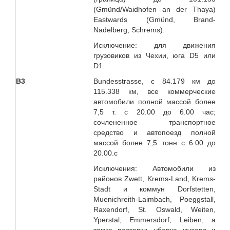
(Gmünd/Waidhofen an der Thaya)
Eastwards (Gmünd, Brand-
Nadelberg, Schrems).
Исключение: для движения
грузовиков из Чехии, юга D5 или
D1.
B3
Bundesstrasse, с 84.179 км до
115.338 км, все коммерческие
автомобили полной массой более
7,5 т. с 20.00 до 6.00 час;
сочлененное транспортное
средство и автопоезд полной
массой более 7,5 тонн с 6.00 до
20.00.с
Исключения: Автомобили из
районов Zwett, Krems-Land, Krems-
Stadt и коммун Dorfstetten,
Muenichreith-Laimbach, Poeggstall,
Raxendorf, St. Oswald, Weiten,
Yperstal, Emmersdorf, Leiben, а