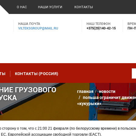
О НАС
НАШИ УСЛУГИ
КОНТАКТЫ
НАША ПОЧТА
НАШ ТЕЛЕФОН
ВРЕМ
VILTEKSGROUP@MAIL.RU
+375(29)140-42-15
ПН-ПТ
ТЫ
КОНТАКТЫ (РОССИЯ)
НИЕ ГРУЗОВОГО
главная
новости
УСКА
польша ограничит движен
«кукурыки»
торону о том, что с 21:00 21 февраля (по белорусскому времени) в польском
 ЕС, Европейской ассоциации свободной торговли (ЕАСТ).